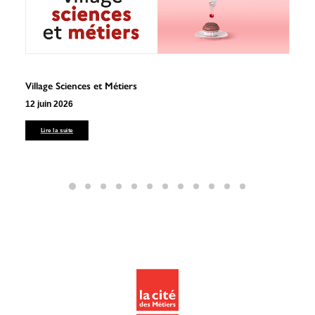
Recherche
Village Sciences et Métiers
Le
12 juin 2026
10 
Lire la suite
6 rue Camille Guérin, 22440 Ploufragan