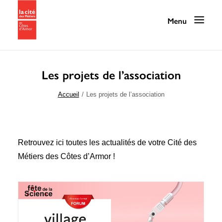
Les projets de l’association
Programmation
Accueil
Les projets de l’association
La Cité des Métiers
Nos services
Retrouvez ici toutes les actualités de votre Cité des
Nos ressources
Métiers des Côtes d’Armor !
La Cité au quotidien
Infos pratiques / Contact