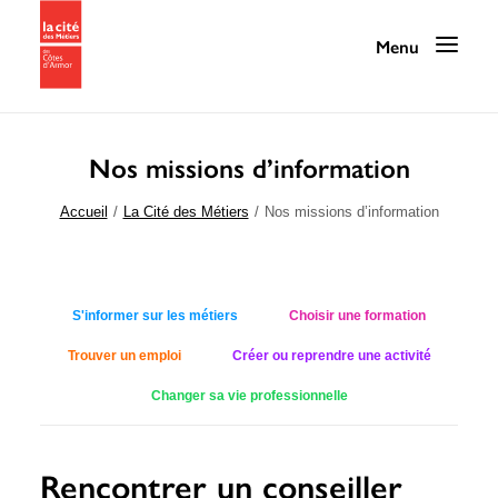
Nos missions d’information
Programmation
Accueil
La Cité des Métiers
Nos missions d’information
La Cité des Métiers
Nos services
S'informer sur les métiers
Choisir une formation
Nos ressources
Trouver un emploi
Créer ou reprendre une activité
La Cité au quotidien
Changer sa vie professionnelle
Infos pratiques / Contact
Rencontrer un conseiller