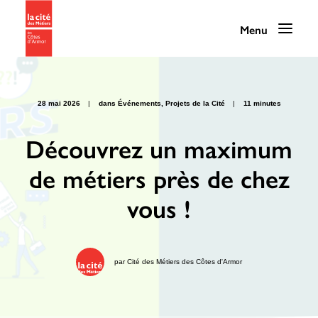
28 mai 2026
|
dans
Événements
,
Projets de la Cité
|
11 minutes
Programmation
Découvrez un maximum
de métiers près de chez
La Cité des Métiers
vous !
Nos services
Nos ressources
La Cité au quotidien
par
Cité des Métiers des Côtes d'Armor
Infos pratiques / Contact