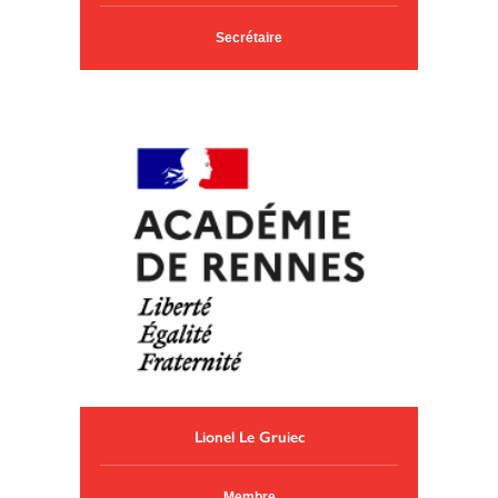
Secrétaire
Lionel Le Gruiec
Membre