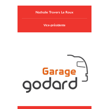
Nathalie Travers Le Roux
Vice-présidente