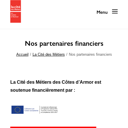
Nos partenaires financiers
Programmation
Accueil
La Cité des Métiers
Nos partenaires financiers
La Cité des Métiers
Nos services
La Cité des Métiers des Côtes d’Armor est
Nos ressources
soutenue financièrement par :
La Cité au quotidien
Infos pratiques / Contact