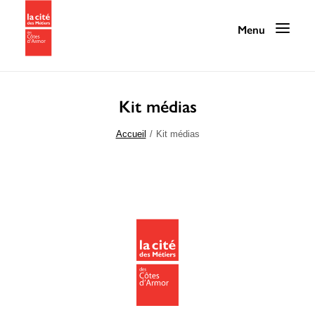
Kit médias
Programmation
Accueil
Kit médias
La Cité des Métiers
Nos services
Nos ressources
La Cité au quotidien
Infos pratiques / Contact