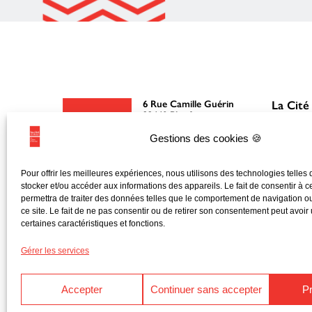
6 Rue Camille Guérin
La Cité
22440 Ploufragan
Gestions des cookies 🍪
02 96 76 51 51
Découvri
Mentions légales
Le fonct
Pour offrir les meilleures expériences, nous utilisons des technologies telles
Politique de
stocker et/ou accéder aux informations des appareils. Le fait de consentir à 
Nos mis
confidentialité
permettra de traiter des données telles que le comportement de navigation ou
ce site. Le fait de ne pas consentir ou de retirer son consentement peut avoir u
Nos part
certaines caractéristiques et fonctions.
Gérer les services
Accepter
Continuer sans accepter
P