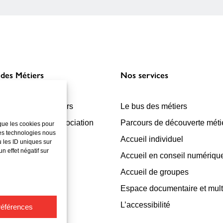
 des Métiers
Nos services
r la Cité des Métiers
Le bus des métiers
ionnement de l’association
Parcours de découverte méti
 que les cookies pour
ces technologies nous
sions d’information
Accueil individuel
 les ID uniques sur
n effet négatif sur
enaires financiers
Accueil en conseil numériqu
Accueil de groupes
Espace documentaire et mul
L’accessibilité
références