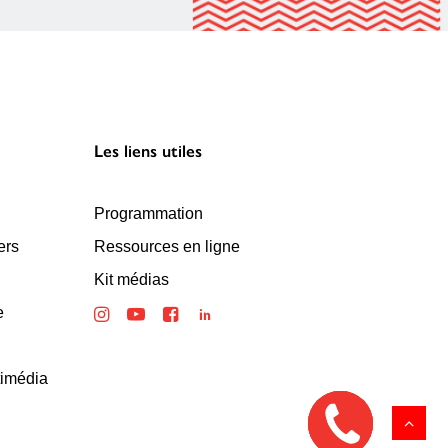
Les liens utiles
Programmation
ers
Ressources en ligne
Kit médias
e
timédia
Rappelez
moi