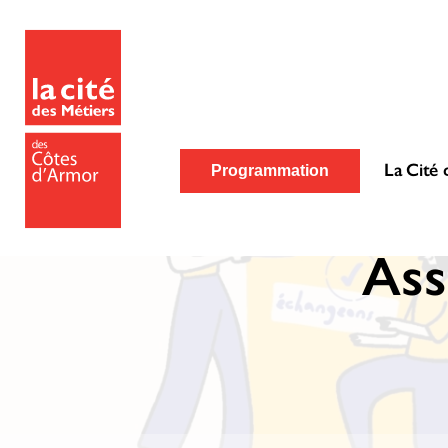
La Cité 
Programmation
Ass