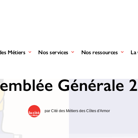
des Métiers
Nos services
Nos ressources
La 
12 juin 2026
|
dans
Projets de la Cité
,
Actualité
|
1 minutes
emblée Générale 
par
Cité des Métiers des Côtes d'Armor