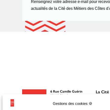
Renseignez votre adresse e-mail pour recevoi
actualités de la Cité des Métiers des Côtes d'
6 Rue Camille Guérin
La Cité
22440 Ploufragan
Gestions des cookies 🍪
02 96 76 51 51
Découvri