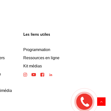
Les liens utiles
Programmation
ers
Ressources en ligne
Kit médias
e
timédia
Rappelez
moi