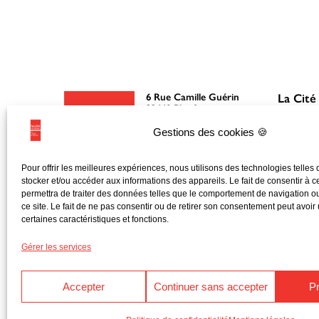
6 Rue Camille Guérin
La Cité
22440 Ploufragan
Gestions des cookies 🍪
02 96 76 51 51
Découvri
Mentions légales
Le fonct
Pour offrir les meilleures expériences, nous utilisons des technologies telles
Politique de
stocker et/ou accéder aux informations des appareils. Le fait de consentir à 
Nos mis
confidentialité
permettra de traiter des données telles que le comportement de navigation ou
ce site. Le fait de ne pas consentir ou de retirer son consentement peut avoir u
Nos part
certaines caractéristiques et fonctions.
Gérer les services
Accepter
Continuer sans accepter
P