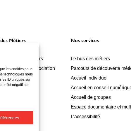
 des Métiers
Nos services
r la Cité des Métiers
Le bus des métiers
ionnement de l’association
Parcours de découverte méti
 que les cookies pour
ces technologies nous
sions d’information
Accueil individuel
 les ID uniques sur
n effet négatif sur
enaires financiers
Accueil en conseil numériqu
Accueil de groupes
Espace documentaire et mul
L’accessibilité
références