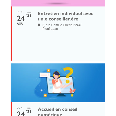
Entretien individuel avec
LUN
LUN
24
31
un.e conseiller.ère
AOU
6, rue Camille Guérin 22440
Ploufragan
Accueil en conseil
LUN
LUN
24
31
numérique