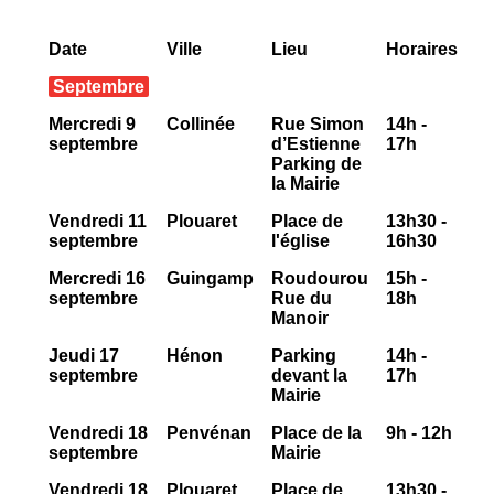
Recherche
Date
Ville
Lieu
Horaires
Septembre
Mercredi 9
Collinée
Rue Simon
14h -
septembre
d’Estienne
17h
Parking de
la Mairie
Vendredi 11
Plouaret
Place de
13h30 -
septembre
l'église
16h30
6 rue Camille Guérin, 22440 Ploufragan
Mercredi 16
Guingamp
Roudourou
15h -
septembre
Rue du
18h
Manoir
Jeudi 17
Hénon
Parking
14h -
septembre
devant la
17h
Mairie
Vendredi 18
Penvénan
Place de la
9h - 12h
septembre
Mairie
Vendredi 18
Plouaret
Place de
13h30 -