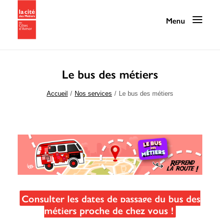
Le bus des métiers
Programmation
Accueil
Nos services
Le bus des métiers
La Cité des Métiers
Nos services
Nos ressources
La Cité au quotidien
Infos pratiques / Contact
Consulter les dates de passage du bus des
métiers proche de chez vous !