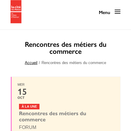
Rencontres des métiers du
commerce
Programmation
Accueil
Rencontres des métiers du commerce
La Cité des Métiers
Nos services
MER
15
Nos ressources
OCT
La Cité au quotidien
À LA UNE
Rencontres des métiers du
Infos pratiques / Contact
commerce
FORUM