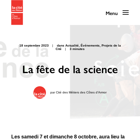
18 septembre 2023
|
dans
Actualité
,
Événements
,
Projets de la
Cité
|
3 minutes
Programmation
La fête de la science
La Cité des Métiers
Nos services
par
Cité des Métiers des Côtes d'Armor
Nos ressources
La Cité au quotidien
Infos pratiques / Contact
Les samedi 7 et dimanche 8 octobre, aura lieu la