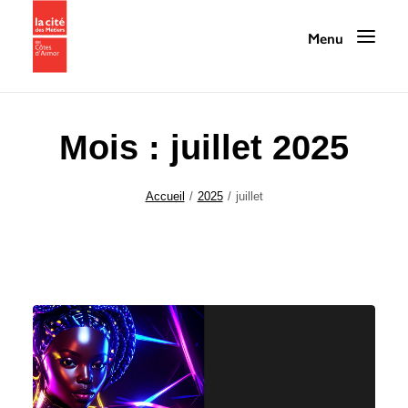
Mois : juillet 2025
Programmation
Accueil
2025
juillet
La Cité des Métiers
Nos services
Nos ressources
La Cité au quotidien
Infos pratiques / Contact