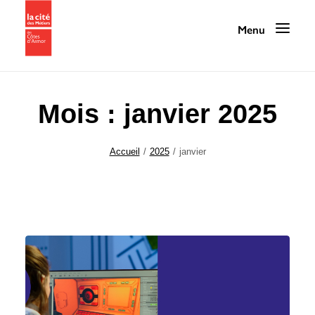
Mois : janvier 2025
Programmation
Accueil
2025
janvier
La Cité des Métiers
Nos services
Nos ressources
La Cité au quotidien
Infos pratiques / Contact